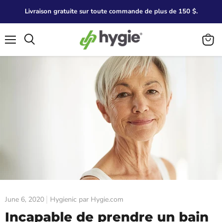
Livraison gratuite sur toute commande de plus de 150 $.
Menu
Search
View
cart
June 6, 2020
Hygienic par Hygie.com
Incapable de prendre un bain