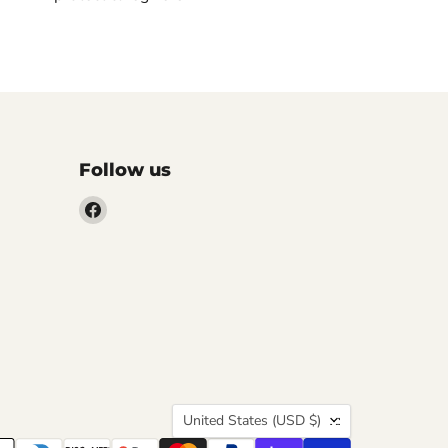
Follow us
Find
us
on
Facebook
Country
United States
(USD $)