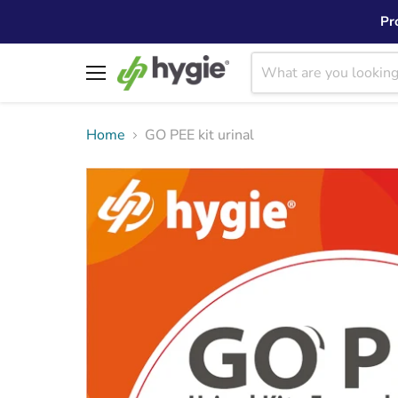
Pr
Menu
Home
GO PEE kit urinal