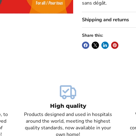
sans dégât.
Shipping and returns
Share this:
High quality
, to
Products designed and used in hospitals
ved
around the world, meeting the highest
of
quality standards, now available in your
co
!
own home!