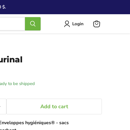
 $.
Login
View
cart
urinal
ready to be shipped
Add to cart
 Enveloppes hygiéniques® - sacs