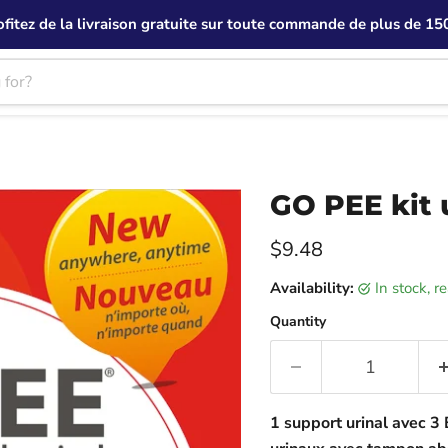
ofitez de la livraison gratuite sur toute commande de plus de 150
GO PEE kit 
Current price
$9.48
Availability:
in stock, 
Quantity
1 support urinal avec 3